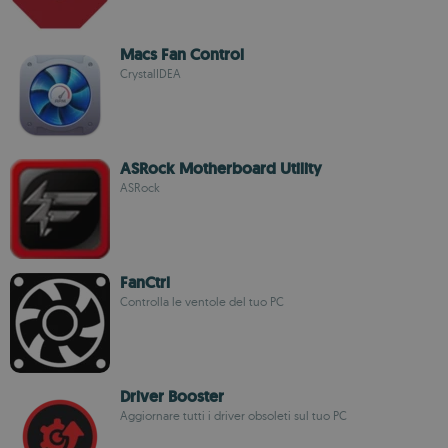
Macs Fan Control
CrystalIDEA
ASRock Motherboard Utility
ASRock
FanCtrl
Controlla le ventole del tuo PC
Driver Booster
Aggiornare tutti i driver obsoleti sul tuo PC