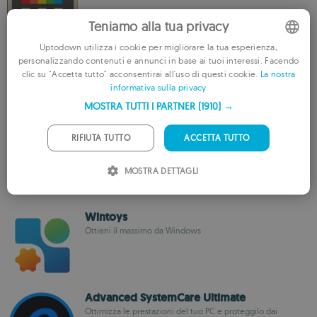
Teniamo alla tua privacy
Uptodown utilizza i cookie per migliorare la tua esperienza,
RAMMap
personalizzando contenuti e annunci in base ai tuoi interessi. Facendo
ENGLISH
Scopri come Windows gestisce la tua RAM
clic su "Accetta tutto" acconsentirai all'uso di questi cookie.
La nostra
informativa sulla privacy
FRENCH
MOSTRA TUTTI I PARTNER
(1910) →
GERMAN
WizTree
PORTUGUESE
RIFIUTA TUTTO
ACCETTA TUTTO
Trova e ordina i file che occupano più spazio sul tuo disco
ITALIAN
rigido
MOSTRA DETTAGLI
SPANISH
ROMANIAN
Wintoys
Ottieni il massimo da Windows
Advanced SystemCare Ultimate
Ottimizza le prestazioni del tuo PC e proteggilo dai